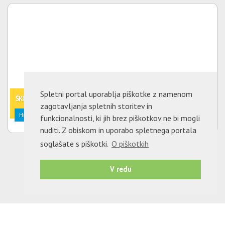
Spletni portal uporablja piškotke z namenom
ŠKOCJAN
(790.000,00 EUR)
zagotavljanja spletnih storitev in
Hiša: Prodaja (l. 1970)
funkcionalnosti, ki jih brez piškotkov ne bi mogli
nuditi. Z obiskom in uporabo spletnega portala
soglašate s piškotki.
O piškotkih
V redu