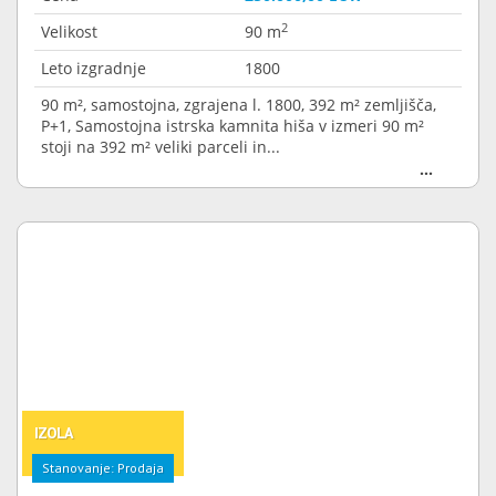
2
Velikost
90 m
Leto izgradnje
1800
90 m², samostojna, zgrajena l. 1800, 392 m² zemljišča,
P+1, Samostojna istrska kamnita hiša v izmeri 90 m²
stoji na 392 m² veliki parceli in...
IZOLA
Stanovanje: Prodaja