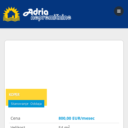
KOPER
Stanovanje: Oddaja
Cena
800,00 EUR/mesec
2
Velikost
54 m