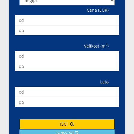
Cena (EUR)
2
Velikost (m
)
Leto
IŠČI
PONASTAVI