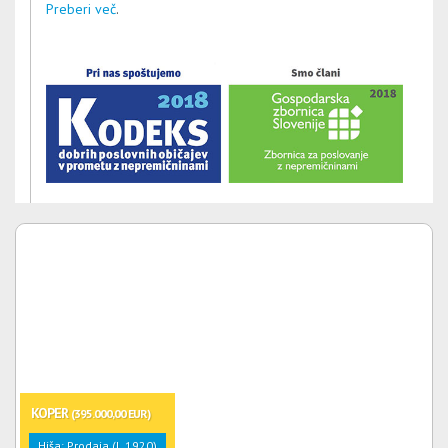
Preberi več
.
KOPER
(395.000,00 EUR)
Hiša: Prodaja (l. 1920)